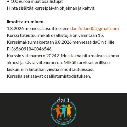
• 100 euroa muut osallistujat
Hinta sisältää kurssipäivän ohjelman ja kahvit.
Ilmoittautuminen
1.8.2026 mennessä osoitteeseen
dacifinland(ät)gmail.com
Kurssi toteutuu, mikäli osallistujia on vähintään 15.
Kurssimaksu maksetaan 8.8.2026 mennessä daCin tilille
FI3656091840046546.
Kurssin viitenumero 20242. Muista mainita maksussa oma
nimesi ja käytä viitenumeroa. Mikäli tarvitset erillisen
laskun, niin laitathan viestiä ilmoittautuessasi.
Kurssilaiset saavat osallistumistodistuksen.